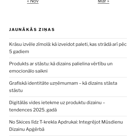
« Nov
Mar »
JAUNĀKĀS ZIŅAS
Krāsu izvēle zīmolā: kā izveidot paleti, kas strādā arī pēc
5 gadiem
Produkts ar stāstu: kā dizains palielina vērtību un
emocionālo saikni
Grafiskā identitāte uzņēmumam – kā dizains stāsta
stāstu
Digitālās vides ietekme uz produktu dizainu –
tendences 2025. gadā
No Skices līdz T-krekla Apdrukai: Integrējot Mūsdienu
Dizainu Apģērbā