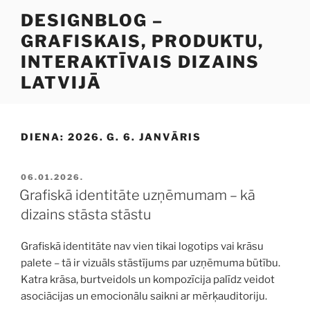
Doties
DESIGNBLOG –
uz
GRAFISKAIS, PRODUKTU,
saturu
INTERAKTĪVAIS DIZAINS
LATVIJĀ
DIENA:
2026. G. 6. JANVĀRIS
PUBLICĒTS
06.01.2026.
Grafiskā identitāte uzņēmumam – kā
dizains stāsta stāstu
Grafiskā identitāte nav vien tikai logotips vai krāsu
palete – tā ir vizuāls stāstījums par uzņēmuma būtību.
Katra krāsa, burtveidols un kompozīcija palīdz veidot
asociācijas un emocionālu saikni ar mērķauditoriju.