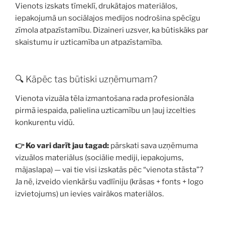
Vienots izskats tīmeklī, drukātajos materiālos,
iepakojumā un sociālajos medijos nodrošina spēcīgu
zīmola atpazīstamību. Dizaineri uzsver, ka būtiskāks par
skaistumu ir uzticamība un atpazīstamība.
🔍 Kāpēc tas būtiski uzņēmumam?
Vienota vizuāla tēla izmantošana rada profesionāla
pirmā iespaida, palielina uzticamību un ļauj izcelties
konkurentu vidū.
👉 Ko vari darīt jau tagad:
pārskati sava uzņēmuma
vizuālos materiālus (sociālie mediji, iepakojums,
mājaslapa) — vai tie visi izskatās pēc “vienota stāsta”?
Ja nē, izveido vienkāršu vadlīniju (krāsas + fonts + logo
izvietojums) un ievies vairākos materiālos.