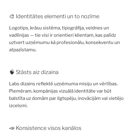
🎨 Identitātes elementi un to nozīme
Logotips, krāsu sistēma, tipogrāfija, veidnes un
vadlīnijas — tie visi ir orientieri klientam, kas palīdz
uztvert uzņēmumu kā profesionālu, konsekventu un
atpazīstamu.
🧠 Stāsts aiz dizaina
Labs dizains reflektē uzņēmuma misiju un vērtības.
Piemēram, kompānijas vizuālā identitāte var būt
balstīta uz domām par ilgtspēju, inovācijām vai vietējo
izcelsmi.
📣 Konsistence visos kanālos