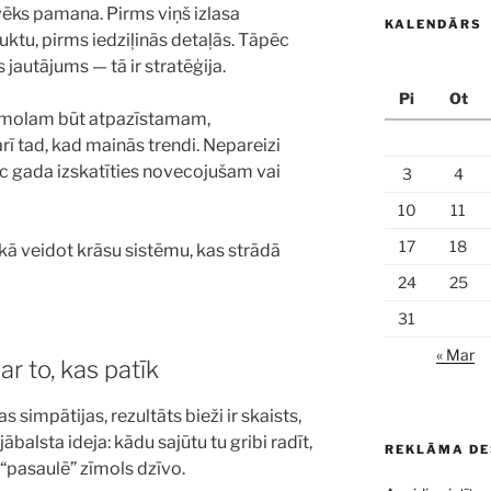
ilvēks pamana. Pirms viņš izlasa
KALENDĀRS
tu, pirms iedziļinās detaļās. Tāpēc
jautājums — tā ir stratēģija.
Pi
Ot
 zīmolam būt atpazīstamam,
 tad, kad mainās trendi. Nepareizi
ēc gada izskatīties novecojušam vai
3
4
10
11
17
18
, kā veidot krāsu sistēmu, kas strādā
24
25
31
« Mar
ar to, kas patīk
 simpātijas, rezultāts bieži ir skaists,
ābalsta ideja: kādu sajūtu tu gribi radīt,
REKLĀMA DE
“pasaulē” zīmols dzīvo.