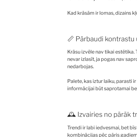
Kad krāsām ir lomas, dizains k
📏 Pārbaudi kontrastu
Krāsu izvēle nav tikai estētika. 
nevar izlasīt, ja pogas nav sapr
nedarbojas.
Palete, kas iztur laiku, parasti i
informācijai būt saprotamai be
🕰️ Izvairies no pārāk
Trendi ir labi iedvesmai, bet b
kombinācijas pēc pāris gadiem 