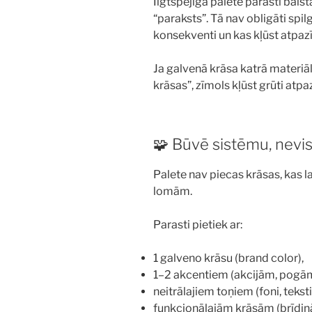
Ilgtspējīga palete parasti balst
“paraksts”. Tā nav obligāti spilgt
konsekventi un kas kļūst atpaz
Ja galvenā krāsa katrā materiāl
krāsas”, zīmols kļūst grūti atpa
🧩 Būvē sistēmu, nevi
Palete nav piecas krāsas, kas la
lomām.
Parasti pietiek ar:
1 galveno krāsu (brand color),
1–2 akcentiem (akcijām, pogām
neitrālajiem toņiem (foni, teksti, 
funkcionālajām krāsām (brīdinā