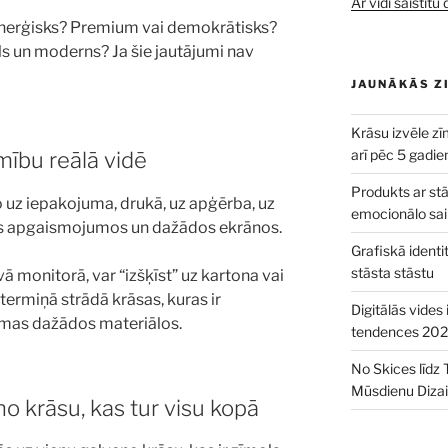
Ar vidi saistīt
i enerģisks? Premium vai demokrātisks?
ls un moderns? Ja šie jautājumi nav
JAUNĀKĀS Z
Krāsu izvēle zīm
arī pēc 5 gadi
mību reālā vidē
Produkts ar stās
o uz iepakojuma, drukā, uz apģērba, uz
emocionālo sai
s apgaismojumos un dažādos ekrānos.
Grafiskā ident
stāsta stāstu
vā monitorā, var “izšķīst” uz kartona vai
gtermiņā strādā krāsas, kuras ir
Digitālās vides
amas dažādos materiālos.
tendences 202
No Skices līdz 
Mūsdienu Diza
no krāsu, kas tur visu kopā