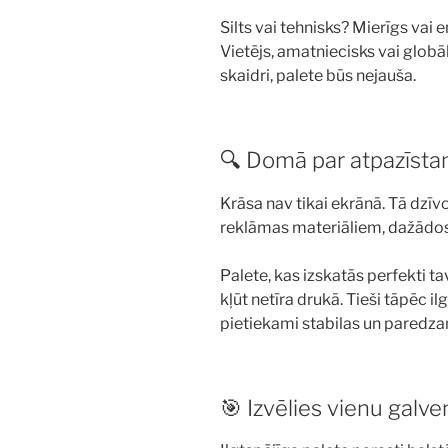
Silts vai tehnisks? Mierīgs va
Vietējs, amatniecisks vai globā
skaidri, palete būs nejauša.
🔍 Domā par atpazīsta
Krāsa nav tikai ekrānā. Tā dzīv
reklāmas materiāliem, dažādo
Palete, kas izskatās perfekti ta
kļūt netīra drukā. Tieši tāpēc il
pietiekami stabilas un paredz
🎯 Izvēlies vienu galve