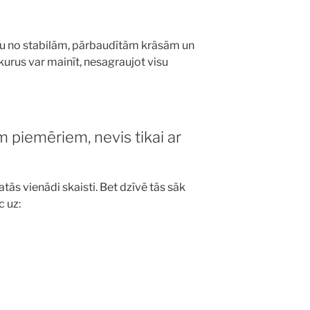
tu no stabilām, pārbaudītām krāsām un
kurus var mainīt, nesagraujot visu
em piemēriem, nevis tikai ar
tās vienādi skaisti. Bet dzīvē tās sāk
c uz: