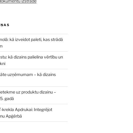
u dokumentu izstrāde
IŅAS
olā: kā izveidot paleti, kas strādā
em
tu: kā dizains palielina vērtību un
kni
itāte uzņēmumam – kā dizains
 ietekme uz produktu dizainu –
5. gadā
T-krekla Apdrukai: Integrējot
inu Apģērbā