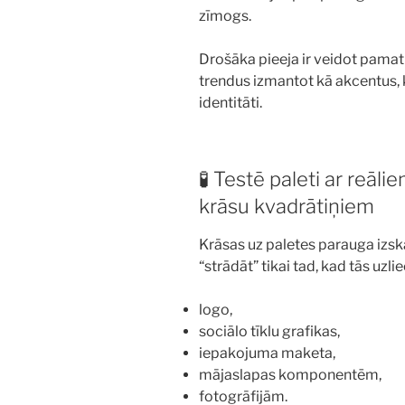
zīmogs.
Drošāka pieeja ir veidot pama
trendus izmantot kā akcentus, 
identitāti.
🧪 Testē paleti ar reāli
krāsu kvadrātiņiem
Krāsas uz paletes parauga izska
“strādāt” tikai tad, kad tās uzlie
logo,
sociālo tīklu grafikas,
iepakojuma maketa,
mājaslapas komponentēm,
fotogrāfijām.