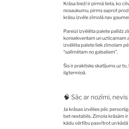
Krāsa bieži ir pirmā lieta, ko c
nosaukumu, pirms saprot produk
krāsu izvēle zīmolā nav gaumes 
Pareizi izvēlēta palete palīdz
konsekventam un uzticamam arī
izvēlēta palete liek zīmolam p
“salīmētam no gabaliem”.
Šis ir praktisks skatījums uz to
ilgtermiņā.
🧠 Sāc ar nozīmi, nevis 
Ja krāsas izvēlies pēc personīgas
bet nestabils. Zīmola krāsām ir j
kādu vērtību pasvītrot un kādā 