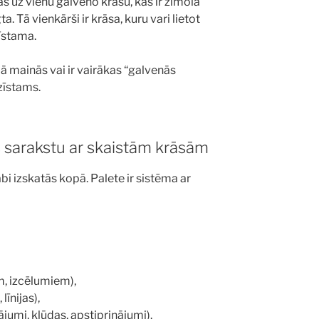
ās uz vienu galveno krāsu, kas ir zīmola
a. Tā vienkārši ir krāsa, kuru vari lietot
īstama.
ā mainās vai ir vairākas “galvenās
zīstams.
s sarakstu ar skaistām krāsām
bi izskatās kopā. Palete ir sistēma ar
, izcēlumiem),
līnijas),
jumi, kļūdas, apstiprinājumi).