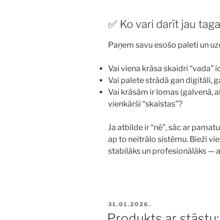
✅ Ko vari darīt jau tag
Paņem savu esošo paleti un uzd
Vai viena krāsa skaidri “vada” i
Vai palete strādā gan digitāli,
Vai krāsām ir lomas (galvenā, akc
vienkārši “skaistas”?
Ja atbilde ir “nē”, sāc ar pamat
ap to neitrālo sistēmu. Bieži vie
stabilāks un profesionālāks — 
PUBLICĒTS
31.01.2026.
Produkts ar stāstu: 