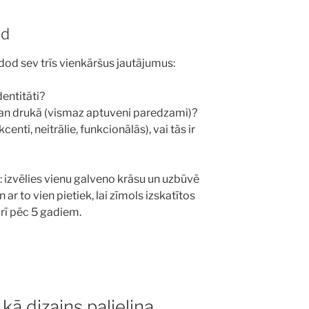
ad
od sev trīs vienkāršus jautājumus:
dentitāti?
 gan drukā (vismaz aptuveni paredzami)?
enti, neitrālie, funkcionālās), vai tās ir
u: izvēlies vienu galveno krāsu un uzbūvē
n ar to vien pietiek, lai zīmols izskatītos
arī pēc 5 gadiem.
kā dizains palielina