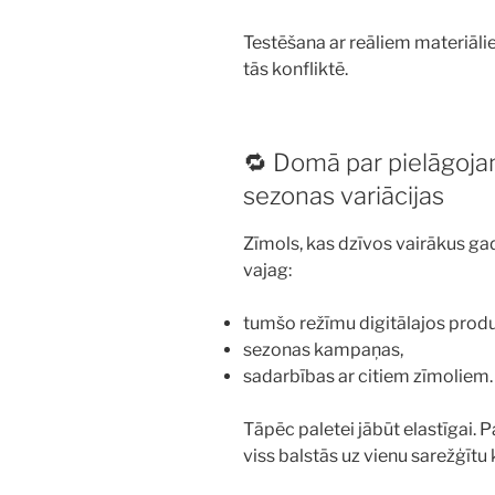
Testēšana ar reāliem materiālie
tās konfliktē.
🔁 Domā par pielāgojam
sezonas variācijas
Zīmols, kas dzīvos vairākus gad
vajag:
tumšo režīmu digitālajos prod
sezonas kampaņas,
sadarbības ar citiem zīmoliem.
Tāpēc paletei jābūt elastīgai. P
viss balstās uz vienu sarežģītu 