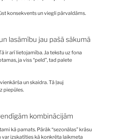
ļūst konsekvents un viegli pārvaldāms.
 un lasāmību jau pašā sākumā
Tā ir arī lietojamība. Ja tekstu uz fona
otamas, ja viss “peld”, tad palete
r vienkārša un skaidra. Tā ļauj
z piepūles.
 trendīgām kombinācijām
īstami kā pamats. Pārāk “sezonālas” krāsu
var izskatīties kā konkrēta laikmeta