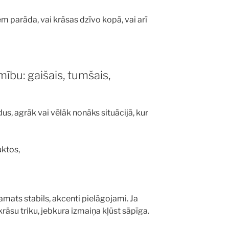
m parāda, vai krāsas dzīvo kopā, vai arī
ību: gaišais, tumšais,
us, agrāk vai vēlāk nonāks situācijā, kur
uktos,
amats stabils, akcenti pielāgojami. Ja
krāsu triku, jebkura izmaiņa kļūst sāpīga.