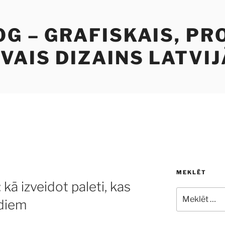
G – GRAFISKAIS, PR
VAIS DIZAINS LATVIJ
MEKLĒT
 kā izveidot paleti, kas
Meklēt:
adiem