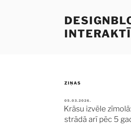
Doties
uz
DESIGNBLO
saturu
INTERAKTĪ
ZIŅAS
PUBLICĒTS
05.03.2026.
Krāsu izvēle zīmolā:
strādā arī pēc 5 g