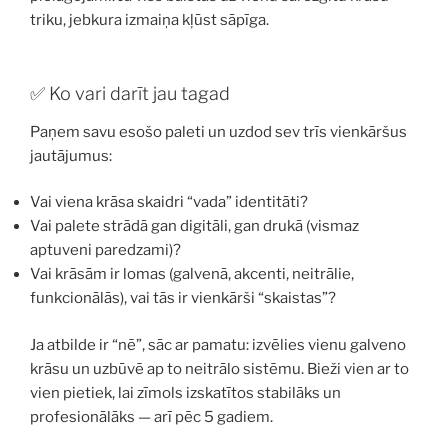
triku, jebkura izmaiņa kļūst sāpīga.
✅ Ko vari darīt jau tagad
Paņem savu esošo paleti un uzdod sev trīs vienkāršus
jautājumus:
Vai viena krāsa skaidri “vada” identitāti?
Vai palete strādā gan digitāli, gan drukā (vismaz
aptuveni paredzami)?
Vai krāsām ir lomas (galvenā, akcenti, neitrālie,
funkcionālās), vai tās ir vienkārši “skaistas”?
Ja atbilde ir “nē”, sāc ar pamatu: izvēlies vienu galveno
krāsu un uzbūvē ap to neitrālo sistēmu. Bieži vien ar to
vien pietiek, lai zīmols izskatītos stabilāks un
profesionālāks — arī pēc 5 gadiem.