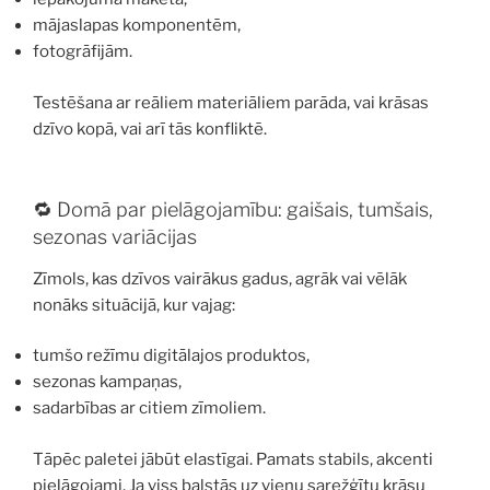
mājaslapas komponentēm,
fotogrāfijām.
Testēšana ar reāliem materiāliem parāda, vai krāsas
dzīvo kopā, vai arī tās konfliktē.
🔁 Domā par pielāgojamību: gaišais, tumšais,
sezonas variācijas
Zīmols, kas dzīvos vairākus gadus, agrāk vai vēlāk
nonāks situācijā, kur vajag:
tumšo režīmu digitālajos produktos,
sezonas kampaņas,
sadarbības ar citiem zīmoliem.
Tāpēc paletei jābūt elastīgai. Pamats stabils, akcenti
pielāgojami. Ja viss balstās uz vienu sarežģītu krāsu