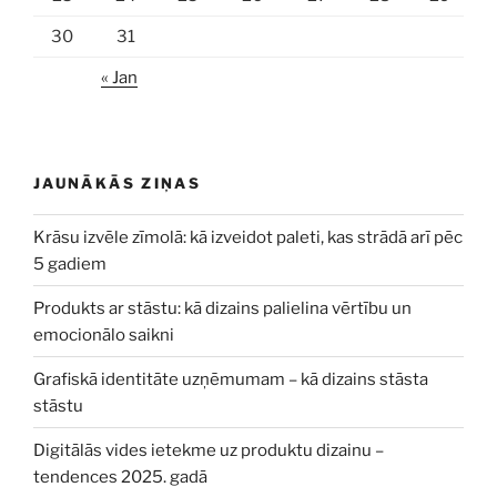
30
31
« Jan
JAUNĀKĀS ZIŅAS
Krāsu izvēle zīmolā: kā izveidot paleti, kas strādā arī pēc
5 gadiem
Produkts ar stāstu: kā dizains palielina vērtību un
emocionālo saikni
Grafiskā identitāte uzņēmumam – kā dizains stāsta
stāstu
Digitālās vides ietekme uz produktu dizainu –
tendences 2025. gadā