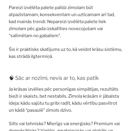
Pareizi izvēlēta palete palīdz zīmolam būt
atpazīstamam, konsekventam un uzticamam arī tad,
kad mainās trendi. Nepareizi izvēlēta palete liek
zīmolam pēc gada izskatīties novecojušam vai
“salīmētam no gabaliem”.
Šis ir praktisks skatījums uz to, kā veidot krāsu sistēmu,
kas strādā ilgtermiņā.
🧠 Sāc ar nozīmi, nevis ar to, kas patīk
Ja krāsas izvēlies pēc personīgas simpātijas, rezultāts
bieži ir skaists, bet nestabils. Zīmola krāsām ir jābalsta
ideja: kādu sajūtu tu gribi radīt, kādu vērtību pasvītrot
un kādā “pasaulē” zīmols dzīvo.
Silts vai tehnisks? Mierīgs vai enerģisks? Premium vai
demokrātisks? Vietējs, amatniecisks vai globāls un