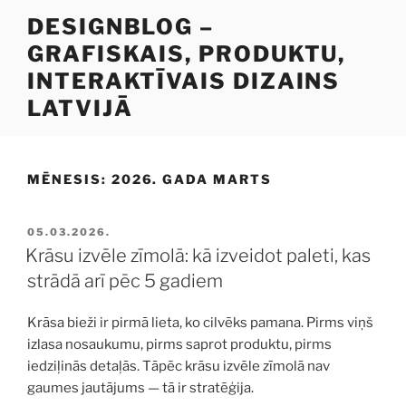
Doties
DESIGNBLOG –
uz
GRAFISKAIS, PRODUKTU,
saturu
INTERAKTĪVAIS DIZAINS
LATVIJĀ
MĒNESIS:
2026. GADA MARTS
PUBLICĒTS
05.03.2026.
Krāsu izvēle zīmolā: kā izveidot paleti, kas
strādā arī pēc 5 gadiem
Krāsa bieži ir pirmā lieta, ko cilvēks pamana. Pirms viņš
izlasa nosaukumu, pirms saprot produktu, pirms
iedziļinās detaļās. Tāpēc krāsu izvēle zīmolā nav
gaumes jautājums — tā ir stratēģija.