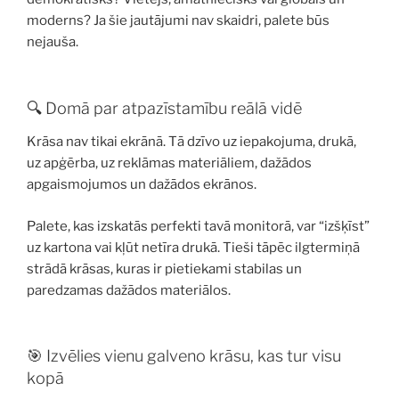
moderns? Ja šie jautājumi nav skaidri, palete būs
nejauša.
🔍 Domā par atpazīstamību reālā vidē
Krāsa nav tikai ekrānā. Tā dzīvo uz iepakojuma, drukā,
uz apģērba, uz reklāmas materiāliem, dažādos
apgaismojumos un dažādos ekrānos.
Palete, kas izskatās perfekti tavā monitorā, var “izšķīst”
uz kartona vai kļūt netīra drukā. Tieši tāpēc ilgtermiņā
strādā krāsas, kuras ir pietiekami stabilas un
paredzamas dažādos materiālos.
🎯 Izvēlies vienu galveno krāsu, kas tur visu
kopā