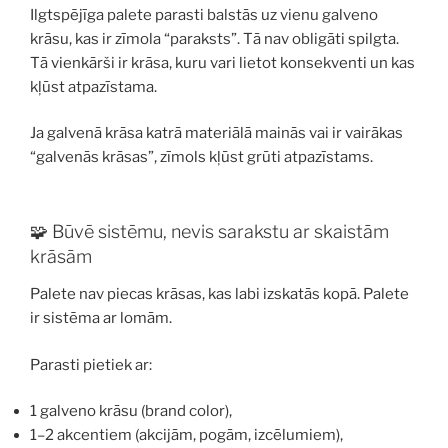
Ilgtspējīga palete parasti balstās uz vienu galveno
krāsu, kas ir zīmola “paraksts”. Tā nav obligāti spilgta.
Tā vienkārši ir krāsa, kuru vari lietot konsekventi un kas
kļūst atpazīstama.
Ja galvenā krāsa katrā materiālā mainās vai ir vairākas
“galvenās krāsas”, zīmols kļūst grūti atpazīstams.
🧩 Būvē sistēmu, nevis sarakstu ar skaistām
krāsām
Palete nav piecas krāsas, kas labi izskatās kopā. Palete
ir sistēma ar lomām.
Parasti pietiek ar:
1 galveno krāsu (brand color),
1–2 akcentiem (akcijām, pogām, izcēlumiem),