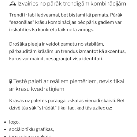
🕰️ Izvairies no pārāk trendīgām kombinācijām
Trendi ir labi iedvesmai, bet bīstami kā pamats. Pārāk
“sezonālas” krāsu kombinācijas pēc pāris gadiem var
izskatīties kā konkrēta laikmeta zīmogs.
Drošāka pieeja ir veidot pamatu no stabilām,
pārbaudītām krāsām un trendus izmantot kā akcentus,
kurus var mainīt, nesagraujot visu identitāti.
🧪 Testē paleti ar reāliem piemēriem, nevis tikai
ar krāsu kvadrātiņiem
Krāsas uz paletes parauga izskatās vienādi skaisti. Bet
dzīvē tās sāk “strādāt” tikai tad, kad tās uzliec uz:
logo,
sociālo tīklu grafikas,
iepakojuma maketa,