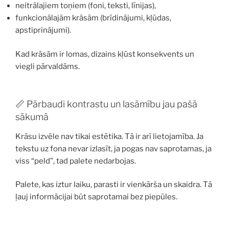
neitrālajiem toņiem (foni, teksti, līnijas),
funkcionālajām krāsām (brīdinājumi, kļūdas,
apstiprinājumi).
Kad krāsām ir lomas, dizains kļūst konsekvents un
viegli pārvaldāms.
📏 Pārbaudi kontrastu un lasāmību jau pašā
sākumā
Krāsu izvēle nav tikai estētika. Tā ir arī lietojamība. Ja
tekstu uz fona nevar izlasīt, ja pogas nav saprotamas, ja
viss “peld”, tad palete nedarbojas.
Palete, kas iztur laiku, parasti ir vienkārša un skaidra. Tā
ļauj informācijai būt saprotamai bez piepūles.