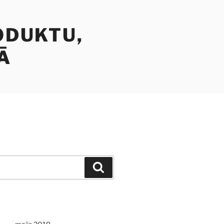
ODUKTU,
Ā
Meklēt