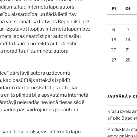
gadījums, kad interneta lapu autors
Pi
Ot
esību aizsardzībai un šādā lietā nav
a var secināt, ka Latvijas Republikā bez
 un izgatavot kopijas interneta lapām bez
6
7
erneta lapas neatzīst par autortiesību
13
14
orādīta likumā noteiktā autortiesību
20
21
ja norādīts arī uz minētā autora
27
28
ffice” pārstāvji autora uzdevumā
 kad pasūtītājs atteicās izpildīt
arīto darbu, neskatoties uz to, ka
a un tā pilnībā bija apskatāma internetā
JAUNĀKĀS Z
pārstāvji neieradās nevienā tiesas sēdē
 jebkādus paskaidrojumus par autora
Krāsu izvēle zīm
arī pēc 5 gadi
Produkts ar stās
šādu tiesu praksi, visi interneta lapu
emocionālo sai