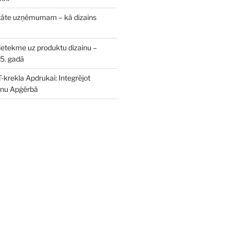
itāte uzņēmumam – kā dizains
 ietekme uz produktu dizainu –
5. gadā
T-krekla Apdrukai: Integrējot
inu Apģērbā