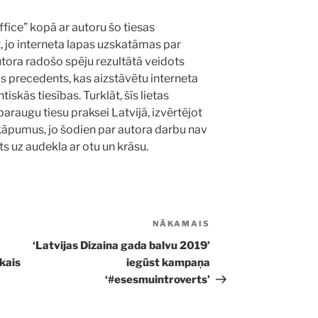
ffice” kopā ar autoru šo tiesas
 jo interneta lapas uzskatāmas par
autora radošo spēju rezultātā veidots
s precedents, kas aizstāvētu interneta
skās tiesības. Turklāt, šīs lietas
araugu tiesu praksei Latvijā, izvērtējot
kāpumus, jo šodien par autora darbu nav
s uz audekla ar otu un krāsu.
NĀKAMAIS
Nākamā
ziņa
‘Latvijas Dizaina gada balvu 2019’
ākais
iegūst kampaņa
‘#esesmuintroverts’