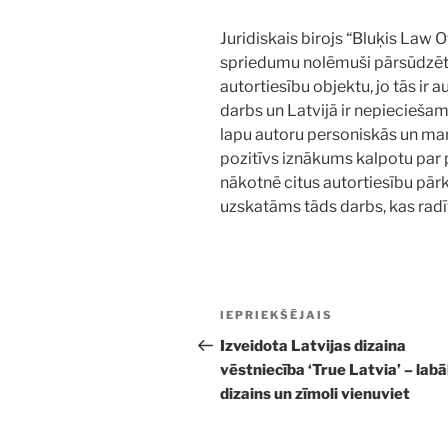
Juridiskais birojs “Bluķis Law O
spriedumu nolēmuši pārsūdzēt,
autortiesību objektu, jo tās ir 
darbs un Latvijā ir nepieciešam
lapu autoru personiskās un manti
pozitīvs iznākums kalpotu par p
nākotnē citus autortiesību pār
uzskatāms tāds darbs, kas radīt
Ziņu
Iepriekšējā
IEPRIEKŠĒJAIS
izvēlne
ziņa:
Izveidota Latvijas dizaina
vēstniecība ‘True Latvia’ – lab
dizains un zīmoli vienuviet