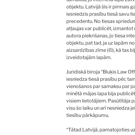
objektu. Latvijā šis ir pirmais 
iesniedzis prasību tiesā savu ti
precedentu. No tiesas spriedum
atļaujas var publicēt, izmantot
autora piekrišanas, jo tiesa int
objektu, pat tad, ja uz lapām n
aizsardzības zīme (©), kā tas bi
izveidotajām lapām.
Juridiskā biroja “Bluķis Law O
iesniedza tiesā prasību pēc tam,
vienošanos par samaksu par pad
minētā mājas lapa bija publicēt
visiem lietotājiem. Pasūtītāja 
visu šo laiku un arī nesniedza
tiesību pārkāpumu.
“Tātad Latvijā, pamatojoties uz 