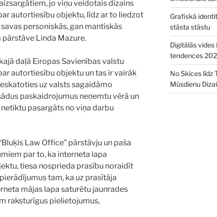
aizsargātiem, jo viņu veidotais dizains
r autortiesību objektu, līdz ar to liedzot
Grafiskā ident
n savas personiskās, gan mantiskās
stāsta stāstu
ja pārstāve Linda Mazure.
Digitālās vides
tendences 202
elākajā daļā Eiropas Savienības valstu
par autortiesību objektu un tas ir vairāk
No Skices līdz 
, neskatoties uz valsts sagaidāmo
Mūsdienu Diza
 šādus paskaidrojumus neņemtu vērā un
o netiktu pasargāts no viņa darbu
 “Bluķis Law Office” pārstāvju un paša
miem par to, ka interneta lapa
ektu, tiesa nosprieda prasību noraidīt
i pierādījumus tam, ka uz prasītāja
rneta mājas lapa saturētu jaunrades
am raksturīgus pielietojumus,