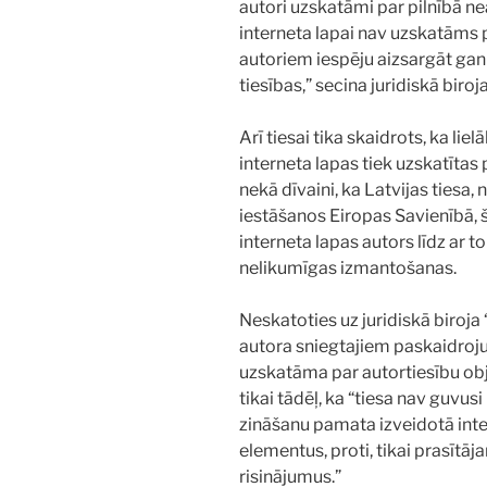
autori uzskatāmi par pilnībā ne
interneta lapai nav uzskatāms pa
autoriem iespēju aizsargāt ga
tiesības,” secina juridiskā biro
Arī tiesai tika skaidrots, ka li
interneta lapas tiek uzskatītas 
nekā dīvaini, ka Latvijas tiesa
iestāšanos Eiropas Savienībā,
interneta lapas autors līdz ar t
nelikumīgas izmantošanas.
Neskatoties uz juridiskā biroja
autora sniegtajiem paskaidroju
uzskatāma par autortiesību obj
tikai tādēļ, ka “tiesa nav guvus
zināšanu pamata izveidotā inte
elementus, proti, tikai prasītāj
risinājumus.”