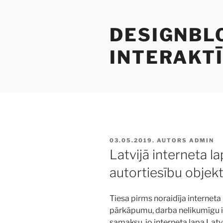
Doties
uz
DESIGNBLO
saturu
INTERAKTĪ
PUBLICĒTS
03.05.2019.
AUTORS
ADMIN
Latvijā interneta la
autortiesību objek
Tiesa pirms noraidīja interneta
pārkāpumu, darba nelikumīgu
samaksu, jo interneta lapa Latv