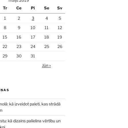
maijs 2019
Tr
Ce
Pi
Se
Sv
1
2
3
4
5
8
9
10
11
12
15
16
17
18
19
22
23
24
25
26
29
30
31
Jūn »
IŅAS
olā: kā izveidot paleti, kas strādā
em
tu: kā dizains palielina vērtību un
kni