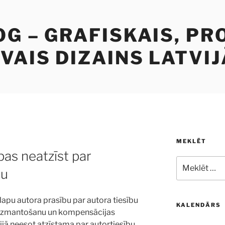
G – GRAFISKAIS, PR
VAIS DIZAINS LATVIJ
MEKLĒT
pas neatzīst par
Meklēt:
tu
 lapu autora prasību par autora tiesību
KALENDĀRS
 izmantošanu un kompensācijas
ijā neesot atzīstama par autortiesību