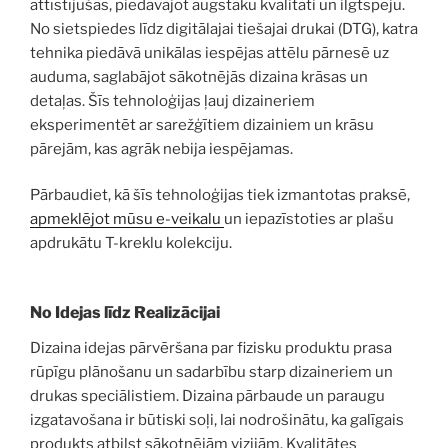
attīstījušās, piedāvājot augstāku kvalitāti un ilgtspēju.
No sietspiedes līdz digitālajai tiešajai drukai (DTG), katra
tehnika piedāvā unikālas iespējas attēlu pārnesē uz
auduma, saglabājot sākotnējās dizaina krāsas un
detaļas. Šīs tehnoloģijas ļauj dizaineriem
eksperimentēt ar sarežģītiem dizainiem un krāsu
pārejām, kas agrāk nebija iespējamas.
Pārbaudiet, kā šīs tehnoloģijas tiek izmantotas praksē,
apmeklējot mūsu e-veikalu
un iepazīstoties ar plašu
apdrukātu T-kreklu kolekciju.
No Idejas līdz Realizācijai
Dizaina idejas pārvēršana par fizisku produktu prasa
rūpīgu plānošanu un sadarbību starp dizaineriem un
drukas speciālistiem. Dizaina pārbaude un paraugu
izgatavošana ir būtiski soļi, lai nodrošinātu, ka galīgais
produkts atbilst sākotnējām vizijām. Kvalitātes