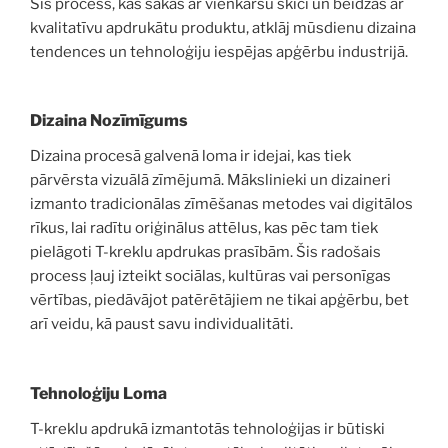
Šis process, kas sākas ar vienkāršu skici un beidzas ar
kvalitatīvu apdrukātu produktu, atklāj mūsdienu dizaina
tendences un tehnoloģiju iespējas apģērbu industrijā.
Dizaina Nozīmīgums
Dizaina procesā galvenā loma ir idejai, kas tiek
pārvērsta vizuālā zīmējumā. Mākslinieki un dizaineri
izmanto tradicionālas zīmēšanas metodes vai digitālos
rīkus, lai radītu oriģinālus attēlus, kas pēc tam tiek
pielāgoti T-kreklu apdrukas prasībām. Šis radošais
process ļauj izteikt sociālas, kultūras vai personīgas
vērtības, piedāvājot patērētājiem ne tikai apģērbu, bet
arī veidu, kā paust savu individualitāti.
Tehnoloģiju Loma
T-kreklu apdrukā izmantotās tehnoloģijas ir būtiski