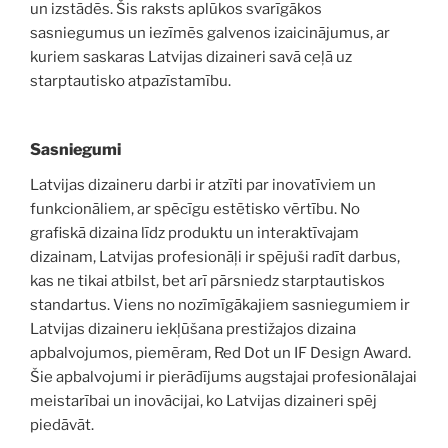
un izstādēs. Šis raksts aplūkos svarīgākos
sasniegumus un iezīmēs galvenos izaicinājumus, ar
kuriem saskaras Latvijas dizaineri savā ceļā uz
starptautisko atpazīstamību.
Sasniegumi
Latvijas dizaineru darbi ir atzīti par inovatīviem un
funkcionāliem, ar spēcīgu estētisko vērtību. No
grafiskā dizaina līdz produktu un interaktīvajam
dizainam, Latvijas profesionāļi ir spējuši radīt darbus,
kas ne tikai atbilst, bet arī pārsniedz starptautiskos
standartus. Viens no nozīmīgākajiem sasniegumiem ir
Latvijas dizaineru iekļūšana prestižajos dizaina
apbalvojumos, piemēram, Red Dot un IF Design Award.
Šie apbalvojumi ir pierādījums augstajai profesionālajai
meistarībai un inovācijai, ko Latvijas dizaineri spēj
piedāvāt.