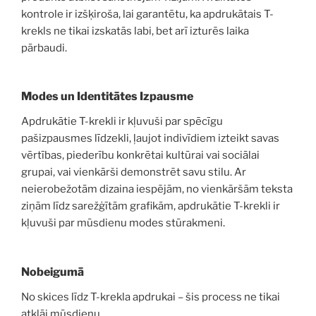
kontrole ir izšķiroša, lai garantētu, ka apdrukātais T-
krekls ne tikai izskatās labi, bet arī izturēs laika
pārbaudi.
Modes un Identitātes Izpausme
Apdrukātie T-krekli ir kļuvuši par spēcīgu
pašizpausmes līdzekli, ļaujot indivīdiem izteikt savas
vērtības, piederību konkrētai kultūrai vai sociālai
grupai, vai vienkārši demonstrēt savu stilu. Ar
neierobežotām dizaina iespējām, no vienkāršām teksta
ziņām līdz sarežģītām grafikām, apdrukātie T-krekli ir
kļuvuši par mūsdienu modes stūrakmeni.
Nobeigumā
No skices līdz T-krekla apdrukai – šis process ne tikai
atklāj mūsdienu