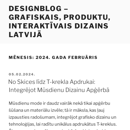
Doties
DESIGNBLOG –
uz
GRAFISKAIS, PRODUKTU,
saturu
INTERAKTĪVAIS DIZAINS
LATVIJĀ
MĒNESIS:
2024. GADA FEBRUĀRIS
PUBLICĒTS
05.02.2024.
No Skices līdz T-krekla Apdrukai:
Integrējot Mūsdienu Dizainu Apģērbā
Mūsdienu mode ir daudz vairāk nekā tikai apģērbu
šūšana un materiālu izvēle; tā ir māksla, kas ļauj
izpausties radošumam, integrējot grafisko dizainu un
tehnoloģijas, lai radītu unikālus apdrukātus T-kreklus.