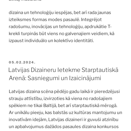
dizaina un tehnoloģiju iespējas, bet arī rada jaunas
izteiksmes formas modes pasaulē. Integrējot
radošumu, inovācijas un tehnoloģiju, apdrukātie T-
krekli turpinās būt viens no galvenajiem veidiem, kā
izpaust individuālo un kolektīvo identitāti.
PUBLICĒTS
05.02.2024.
Latvijas Dizaineru Ietekme Starptautiskā
Arenā: Sasniegumi un Izaicinājumi
Latvijas dizaina scēna pēdējo gadu laikā ir pieredzējusi
strauju attīstību, izvirzoties kā viena no radošajiem
spēkiem ne tikai Baltijā, bet arī starptautiskā mērogā.
Ar unikālu pieeju, kas balstās uz kultūras mantojumu un
inovatīvām idejām, Latvijas dizaineri ir guvuši atzinību
un apbalvojumus dažādos pasaules dizaina konkursos