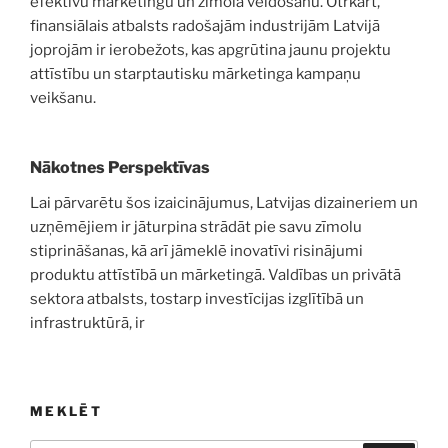
efektīvu mārketingu un zīmola veidošanu. Otrkārt,
finansiālais atbalsts radošajām industrijām Latvijā
joprojām ir ierobežots, kas apgrūtina jaunu projektu
attīstību un starptautisku mārketinga kampaņu
veikšanu.
Nākotnes Perspektīvas
Lai pārvarētu šos izaicinājumus, Latvijas dizaineriem un
uzņēmējiem ir jāturpina strādāt pie savu zīmolu
stiprināšanas, kā arī jāmeklē inovatīvi risinājumi
produktu attīstībā un mārketingā. Valdības un privātā
sektora atbalsts, tostarp investīcijas izglītībā un
infrastruktūrā, ir
MEKLĒT