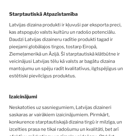
Starptautiskā Atpazīstamība
Latvijas dizaina produkti ir kļuvuši par eksporta preci,
kas atspoguļo valsts kultūru un radošo potenciālu.
Daudzi Latvijas dizaineru radītie produkti tagad ir
pieejami globālajos tirgos, tostarp Eiropā,
Ziemeļamerikā un Āzijā. Šī starptautiskā klātbūtne ir
veicinājusi Latvijas tēlu kā valsts ar bagātu dizaina
mantojumu un spēju radīt kvalitatīvus, ilgtspējīgus un
estētiski pievilcīgus produktus.
Izaicinājumi
Neskatoties uz sasniegumiem, Latvijas dizaineri
saskaras ar vairākiem izaicinājumiem. Pirmkārt,
konkurence starptautiskajā dizaina tirgū ir milzīga, un
izcelties prasa ne tikai radošumu un kvalitāti, bet arī