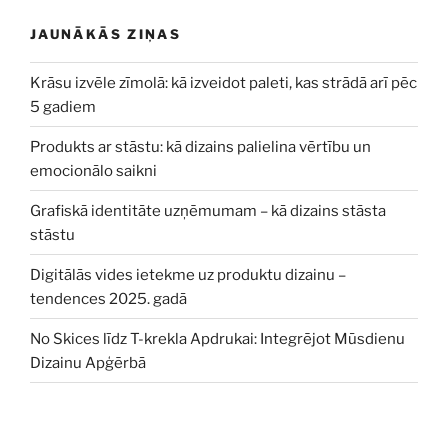
JAUNĀKĀS ZIŅAS
Krāsu izvēle zīmolā: kā izveidot paleti, kas strādā arī pēc
5 gadiem
Produkts ar stāstu: kā dizains palielina vērtību un
emocionālo saikni
Grafiskā identitāte uzņēmumam – kā dizains stāsta
stāstu
Digitālās vides ietekme uz produktu dizainu –
tendences 2025. gadā
No Skices līdz T-krekla Apdrukai: Integrējot Mūsdienu
Dizainu Apģērbā