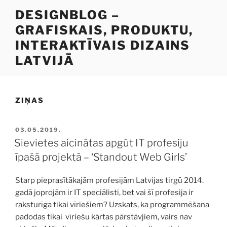
Doties
DESIGNBLOG –
uz
GRAFISKAIS, PRODUKTU,
saturu
INTERAKTĪVAIS DIZAINS
LATVIJĀ
ZIŅAS
PUBLICĒTS
03.05.2019.
Sievietes aicinātas apgūt IT profesiju
īpašā projektā – ‘Standout Web Girls’
Starp pieprasītākajām profesijām Latvijas tirgū 2014.
gadā joprojām ir IT speciālisti, bet vai šī profesija ir
raksturīga tikai vīriešiem? Uzskats, ka programmēšana
padodas tikai vīriešu kārtas pārstāvjiem, vairs nav