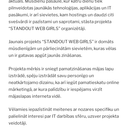
aktuāls. Mūsdienu pasaulē, kur katru dienu tiek
pilnveidotas jaunākās tehnoloģijas, aplikācijas un IT
pasākumi, ir arī sievietes, kam hostings un daudzi citi
svešvārdi ir pazīstami un saprotami, stāsta projekta
“STANDOUT WEB GIRLS” organizētāji.
Jaunais projekts “STANDOUT WEB GIRLS” ir domāts
mūsdienīgām un pārliecinātām sievietēm, kuras vēlas
un ir gatavas apgūt jaunās zināšanas.
Projekta mērķis ir sniegt pamatzināšanas mājas lapu
izstrādē, spēju izstrādāt savu personīgo un
neatkārtojamo dizainu, ka arī iegūt pamatieskatu online
mārketingā, ar kura palīdzību ir iespējams virzīt
mājaslapas interneta vidē.
Vēlamies iepazīstināt meitenes ar nozares specifiku un
palielināt interesi par IT darbības sfēru, uzsver projekta
veidotāji.