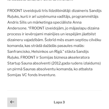
FROONT izveidojuši trīs līdzdibinātāji: dizaineris Sandijs
Ruļuks, kurš ir arī uzņēmuma vadītājs, programmētājs
Andris Sīlis un mārketinga speciāliste Anna
Andersone. “FROONT izveidojām, jo mājaslapu dizaina
process ir ievērojami mainījies un iespējām jāatbilst
dizaineru vajadzībām. Šobrīd mēs esam septiņu cilvēku
komanda, kas strādā dažādās pasaules malās:
Sanfrancisko, Helsinkos un Rīgā.” stāsta Sandijs
Ruļuks. FROONT ir Somijas biznesa akseleratora
Startup Sauna absolventi (2012.gada rudens izlaidums)
un pirmā Saunas absolventu komanda, ko atbalsta
Somijas VC fonds Inventure.
Ziņu
Iepriekšējā
Lapa
3
lapa
numerācija