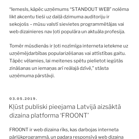
“Iemesls, kāpēc uzņēmums “STANDOUT WEB” nolēma
likt akcentu tieši uz daiļā dzimuma auditoriju ir
sekojošs – mūsu valstī sievietes programmētājas vai
web dizainieres nav ļoti populāra un aktuāla profesija.
Tomēr mūsdienās ir ļoti nozīmīga interneta ietekme uz
uzņēmējdarbības popularizēšanas vai attīstības gaitu.
Tāpēc vēlamies, lai meitenes spētu pielietot iegūtās
zināšanas un iemaņas arī reālajā dzīvē,” stāsta
uzņēmuma pārstāvji.
PUBLICĒTS
03.05.2019.
Kļūst publiski pieejama Latvijā aizsāktā
dizaina platforma ‘FROONT’
FROONT ir web dizaina rīks, kas darbojas interneta
pārlūkprogrammā, un padara responsīvā web dizaina