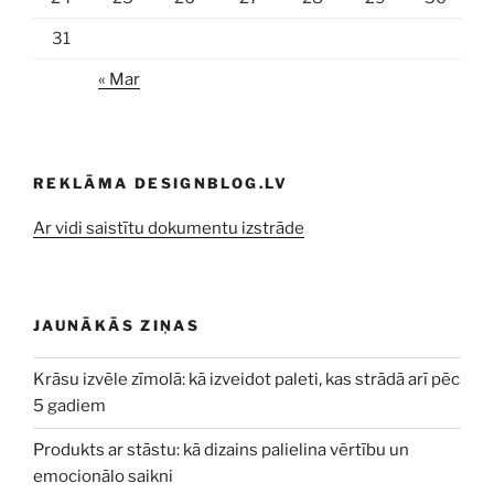
31
« Mar
REKLĀMA DESIGNBLOG.LV
Ar vidi saistītu dokumentu izstrāde
JAUNĀKĀS ZIŅAS
Krāsu izvēle zīmolā: kā izveidot paleti, kas strādā arī pēc
5 gadiem
Produkts ar stāstu: kā dizains palielina vērtību un
emocionālo saikni