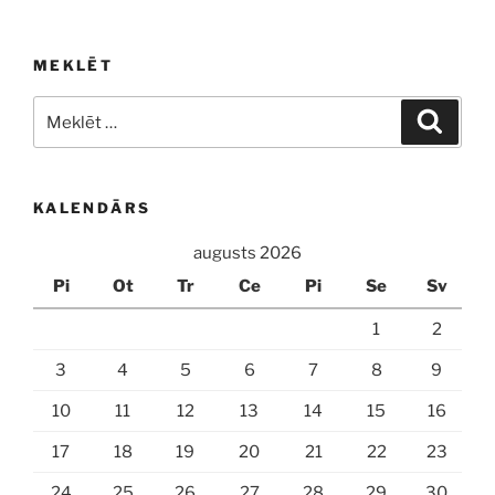
pēc
lappusēm
MEKLĒT
Meklēt:
Meklē
KALENDĀRS
augusts 2026
Pi
Ot
Tr
Ce
Pi
Se
Sv
1
2
3
4
5
6
7
8
9
10
11
12
13
14
15
16
17
18
19
20
21
22
23
24
25
26
27
28
29
30