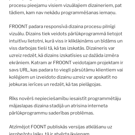
procesu pieejamu visiem vizuālajiem dizaineriem, pat
tādiem, kam nav nekādu programmēšanas iemaņu.
FROONT padara responsīvā dizaina procesu pilnīgi
vizuālu. Dizains tiek veidots pārlūkprogrammā lietojot
intuitīvu lietotni, kurā viss ir klikšķināms un bīdāms un
viss darbojas tieši tā, kā tas izskatās. Dizaineris var
uzreiz redzēt, kā dizains izskatīsies uz dažāda izmēra
ekrāniem. Katram ar FROONT veidotajam projektam ir
savs URL, kas padara to viegli pārsūtāmu klientiem vai
kolēģiem un izveidoto dizainu uzreiz var apskatīt no
jebkuras ierīces un redzēt, kā tas pielāgojas.
Rīks novērš nepieciešamību iesaistīt programmētāju
mājaslapas dizaina stadijā un atrisina interneta
pārlūkprogrammu saderības problēmas.
Atzīmējot FOONT publiskās versijas atklāšanu uz
ierobežotu laiku, tā ir atvērta ikvienam.